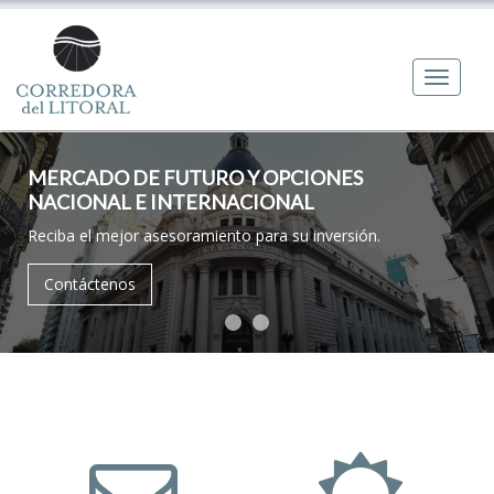
Toggl
naviga
CORRETAJE DE CEREALES, OLEAGINOSAS
MERCADO DE FUTURO Y OPCIONES
NACIONAL E INTERNACIONAL
Agregue valor a sus negocios agrícolas.
Reciba el mejor asesoramiento para su inversión.
Leer más
Contáctenos